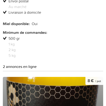
Envoi postal
Au marché
Livraison à domicile
Miel disponible:
Oui
Minimum de commandes:
500 gr
1 kg
2 kg
5 kg
2 annonces en ligne
8 €
/ pot