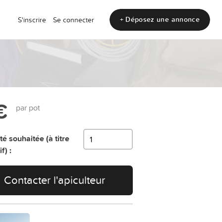
+ Déposez une annonce
S'inscrire
Se connecter
€
par pot
té souhaitée (à titre
f) :
Contacter l'apiculteur