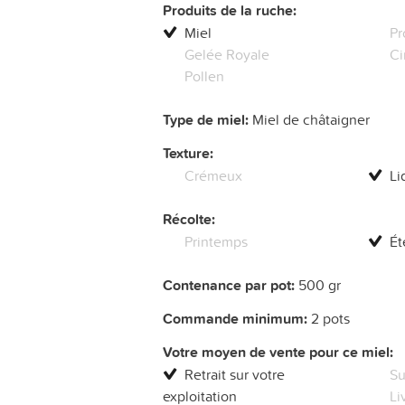
Produits de la ruche:
Miel
Pr
Gelée Royale
Ci
Pollen
Type de miel:
Miel de châtaigner
Texture:
Crémeux
Li
Récolte:
Printemps
Ét
Contenance par pot:
500 gr
Commande minimum:
2 pots
Votre moyen de vente pour ce miel:
Retrait sur votre
Su
exploitation
Li