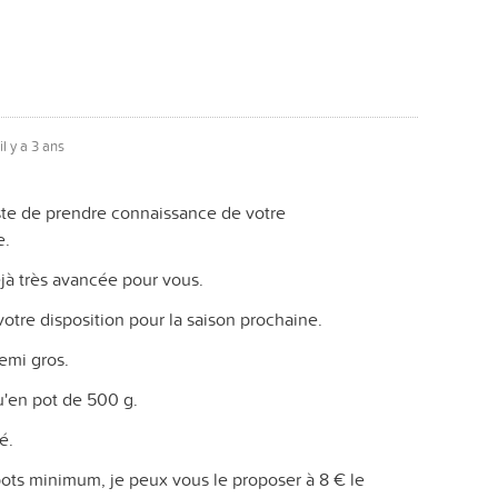
il y a 3 ans
juste de prendre connaissance de votre
e.
éjà très avancée pour vous.
 votre disposition pour la saison prochaine.
emi gros.
u'en pot de 500 g.
é.
pots minimum, je peux vous le proposer à 8 € le