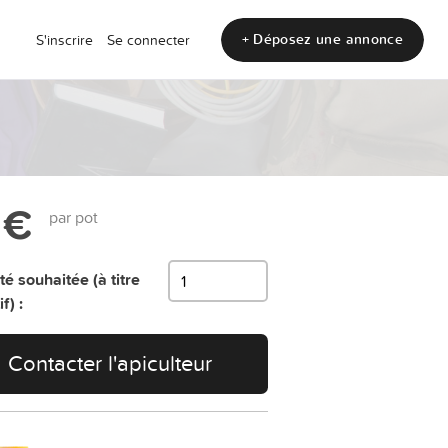
+ Déposez une annonce
S'inscrire
Se connecter
 €
par pot
té souhaitée (à titre
f) :
Contacter l'apiculteur