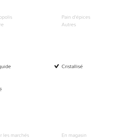
opolis
Pain d'épices
re
Autres
quide
Cristallisé
é
r les marchés
En magasin