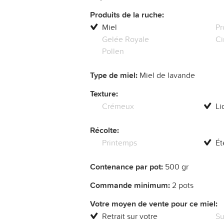
Produits de la ruche:
Miel
Pr
Gelée Royale
Ci
Pollen
Type de miel:
Miel de lavande
Texture:
Crémeux
Li
Récolte:
Printemps
Ét
Contenance par pot:
500 gr
Commande minimum:
2 pots
Votre moyen de vente pour ce miel:
Retrait sur votre
Su