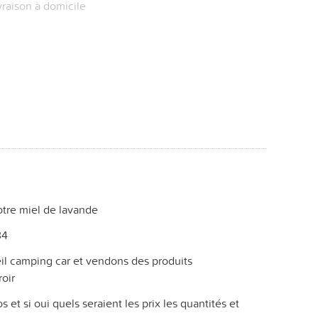
vraison à domicile
otre miel de lavande
34
il camping car et vendons des produits
roir
 et si oui quels seraient les prix les quantités et