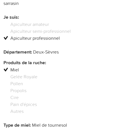
sarrasin
Je suis:
Apiculteur amateur
Apiculteur semi-professionnel
Apiculteur professionnel
Département:
Deux-Sèvres
Produits de la ruche:
Miel
Gelée Royale
Pollen
Propolis
Cire
Pain d'épices
Autres
Type de miel:
Miel de tournesol