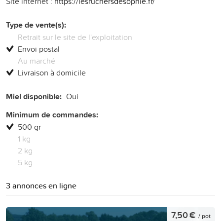
Site internet :
https://lesruchersdesophie.fr/
Type de vente(s):
Retrait sur le site de l'exploitation
Envoi postal
Au marché
Livraison à domicile
Miel disponible:
Oui
Minimum de commandes:
500 gr
1 kg
2 kg
5 kg
3 annonces en ligne
7,50 €
/ pot